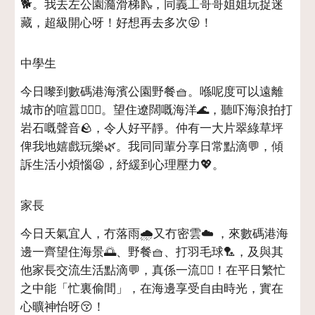
🐕。我去左公園瀡滑梯🛝，同義工哥哥姐姐玩捉迷
藏，超級開心呀！好想再去多次😝！
中學生
今日嚟到數碼港海濱公園野餐🧺。喺呢度可以遠離
城市的喧囂🧘🏼‍♀️。望住遼闊嘅海洋🌊，聽吓海浪拍打
岩石嘅聲音🪨，令人好平靜。仲有一大片翠綠草坪
俾我地嬉戲玩樂🌿。我同同輩分享日常點滴💬，傾
訴生活小煩惱😫，紓緩到心理壓力💖。
家長
今日天氣宜人，冇落雨🌧️又冇密雲☁️ ，來數碼港海
邊一齊望住海景🌅、野餐🧺、打羽毛球🏸，及與其
他家長交流生活點滴💬，真係一流👍🏻！在平日繁忙
之中能「忙裏偷間」，在海邊享受自由時光，實在
心曠神怡呀😚！