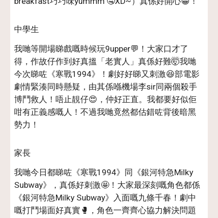
breakfast巧巧味yummm 🤤XD~）真係好開心😁！
中學生
我哋等開場睇戲嘅時候玩9upper💬！大家口才了
得，作故仔作到好真搵「老實人」真係好難🤯我哋
今次睇咗《寒戰1994》！劇好好睇又刺激😆部電影
劇情緊湊同時懸疑，由其係喺機場李sir同兩個殺手
博鬥救人！唔止靚仔😍，仲好正直。我都要好似佢
咁有正義感嘅人！不過我哋竟然都估錯咗背後暗黑
勢力！
家長
我哋今日都睇咗《寒戰1994》同《銀河特急Milky
Subway》，真係好刺激🤩！大家最深刻嘅角色都係
《銀河特急Milky Subway》入面嘅九條千春！劇中
嘅打鬥場面好真實🥊，角色一齊齊心協力解決問題