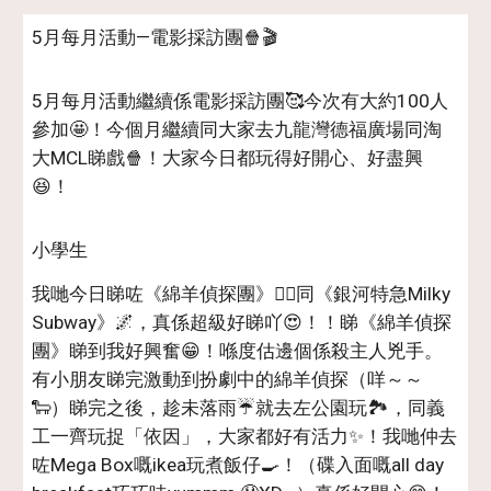
5月每月活動—電影採訪團🍿🎬
5月每月活動繼續係電影採訪團🥰今次有大約100人
參加🤩！今個月繼續同大家去九龍灣德福廣場同淘
大MCL睇戲🍿！大家今日都玩得好開心、好盡興
😆！
小學生
我哋今日睇咗《綿羊偵探團》🕵️‍♀️同《銀河特急Milky
Subway》🌌，真係超級好睇吖😍！！睇《綿羊偵探
團》睇到我好興奮😁！喺度估邊個係殺主人兇手。
有小朋友睇完激動到扮劇中的綿羊偵探（咩～～
🐑）睇完之後，趁未落雨☔️就去左公園玩🏞️，同義
工一齊玩捉「依因」，大家都好有活力✨！我哋仲去
咗Mega Box嘅ikea玩煮飯仔🍳！（碟入面嘅all day