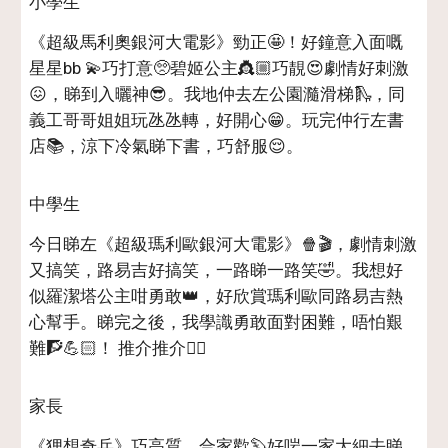
小學生
《超級馬利奧銀河大電影》勁正🤩！好鐘意入面嘅
星星bb 💫巧打意🥺碧姬公主👸🏼巧靚😍劇情好刺激
😖，睇到入曬神😎。我地仲去左公園瀡滑梯🛝，同
義工哥哥姐姐玩氹氹轉，好開心😁。玩完仲行左書
店📚，涼下冷氣睇下書，巧舒服😌。
中學生
今日睇左《超級瑪利歐銀河大電影》🍿🎬，劇情刺激
又搞笑，路易吉好搞笑，一路睇一路笑🤣。我想好
似羅潔塔公主咁勇敢👑，好欣賞瑪利歐同路易吉熱
心幫手。睇完之後，我學識勇敢面對困難，唔怕艱
難🧗💪🏻！ 推介推介👍🏻
家長
《狸想奇兵》巧高質、合家歡🦫好啱一家大細去睇