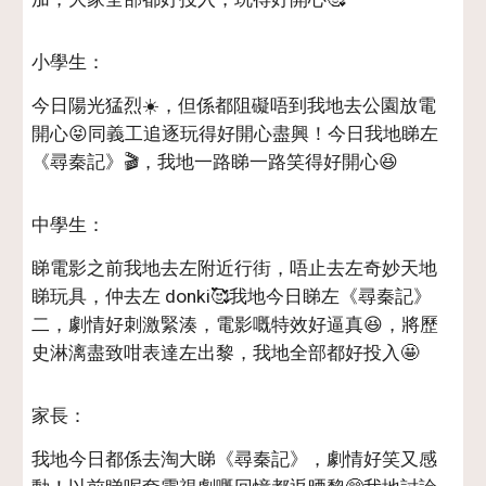
小學生：
今日陽光猛烈☀️，但係都阻礙唔到我地去公園放電
開心😝同義工追逐玩得好開心盡興！今日我地睇左
《尋秦記》🎬，我地一路睇一路笑得好開心😆
中學生：
睇電影之前我地去左附近行街，唔止去左奇妙天地
睇玩具，仲去左 donki🥰我地今日睇左《尋秦記》
二，劇情好刺激緊湊，電影嘅特效好逼真😆，將歷
史淋漓盡致咁表達左出黎，我地全部都好投入🤩
家長：
我地今日都係去淘大睇《尋秦記》，劇情好笑又感