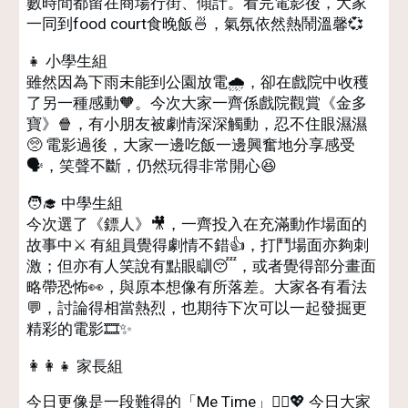
數時間都留在商場行街、傾計。看完電影後，大家
一同到food court食晚飯🍜，氣氛依然熱鬧溫馨💞
👧 小學生組
雖然因為下雨未能到公園放電🌧️，卻在戲院中收穫
了另一種感動🧡。今次大家一齊係戲院觀賞《金多
寶》🍿，有小朋友被劇情深深觸動，忍不住眼濕濕
🥺 電影過後，大家一邊吃飯一邊興奮地分享感受
🗣️，笑聲不斷，仍然玩得非常開心😆
🧑‍🎓 中學生組
今次選了《鏢人》🎥，一齊投入在充滿動作場面的
故事中⚔️ 有組員覺得劇情不錯👍，打鬥場面亦夠刺
激；但亦有人笑說有點眼瞓😴，或者覺得部分畫面
略帶恐怖👀，與原本想像有所落差。大家各有看法
💬，討論得相當熱烈，也期待下次可以一起發掘更
精彩的電影🎞️✨
👩‍👩‍👧 家長組
今日更像是一段難得的「Me Time」💆‍♀️💖 今日大家