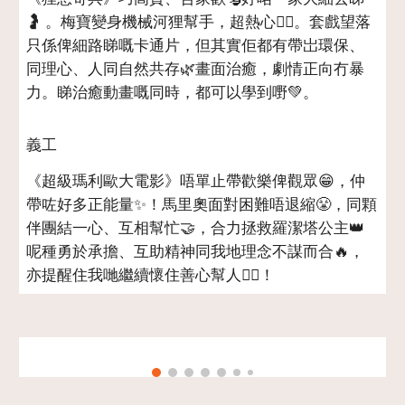
🤰 。梅寶變身機械河狸幫手，超熱心❤️‍🔥。套戲望落
只係俾細路睇嘅卡通片，但其實佢都有帶岀環保、
同理心、人同自然共存🌿畫面治癒，劇情正向冇暴
力。睇治癒動畫嘅同時，都可以學到嘢💚。
義工
《超級瑪利歐大電影》唔單止帶歡樂俾觀眾😁，仲
帶咗好多正能量✨！馬里奧面對困難唔退縮😤，同顆
伴團結一心、互相幫忙🤝，合力拯救羅潔塔公主👑
呢種勇於承擔、互助精神同我地理念不謀而合🔥，
亦提醒住我哋繼續懷住善心幫人❤️‍🔥！