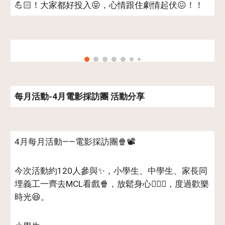
💪🏻！大家都好投入😝，心情跟住劇情起伏😖！！
每月活動-
4
月電影採訪團 活動分享
4月每月活動——電影採訪團🍿📽️
今次活動約120人參與✨，小學生、中學生、家長同
埋義工一齊去MCL看戲🍿，放鬆身心💆🏻‍♀️，度過歡樂
時光😆。