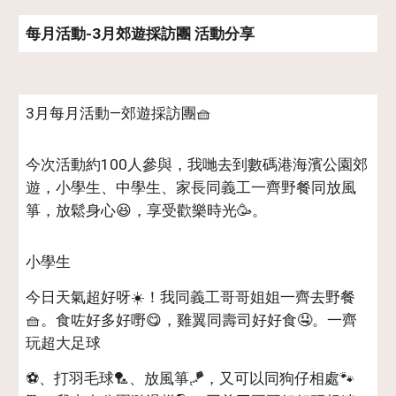
每月活動-
3
月郊遊採訪團 活動分享
3月每月活動—郊遊採訪團🧺
今次活動約100人參與，我哋去到數碼港海濱公園郊
遊，小學生、中學生、家長同義工一齊野餐同放風
箏，放鬆身心😆，享受歡樂時光🥳。
小學生
今日天氣超好呀☀️！我同義工哥哥姐姐一齊去野餐
🧺。食咗好多好嘢😋，雞翼同壽司好好食🤤。一齊
玩超大足球
⚽️、打羽毛球🏸、放風箏🪁，又可以同狗仔相處🐾