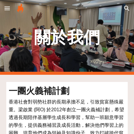
Skip to main content
Skip to navigation
關於我們
一團火義補計劃
香港社會對弱勢社群的長期承擔不足，引致貧富懸殊嚴
重。梁啟業 (阿O) 於2012年創立一團火義補計劃，希望
透過長期陪伴基層學生成長和學習，幫助一班願意學習
的學生，提供義務補習及成長活動，解決他們學習上的
困難，培育他們成為領袖及知識份子，致力打破跨代貧