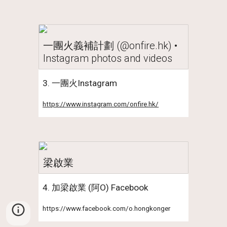
一團火義補計劃 (@onfire.hk) •
Instagram photos and videos
3. 一團火Instagram
https://www.instagram.com/onfire.hk/
梁啟業
4. 加梁啟業 (阿O) Facebook
https://www.facebook.com/o.hongkonger