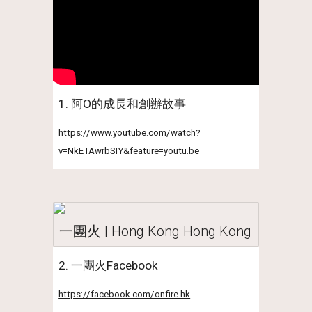
1. 阿O的成長和創辦故事
https://www.youtube.com/watch?
v=NkETAwrbSIY&feature=youtu.be
一團火 | Hong Kong Hong Kong
2. 一團火Facebook
https://facebook.com/onfire.hk